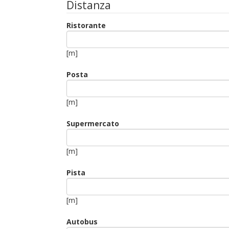
Distanza
Ristorante
[m]
Posta
[m]
Supermercato
[m]
Pista
[m]
Autobus