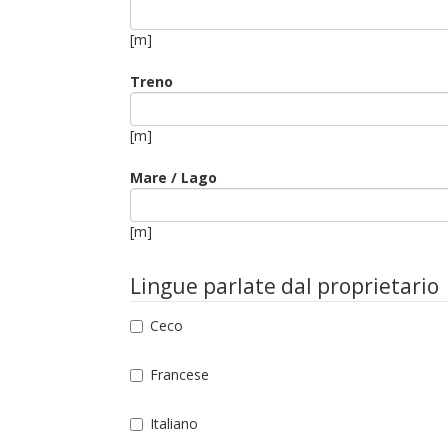
[m]
Treno
[m]
Mare / Lago
[m]
Lingue parlate dal proprietario
Ceco
Francese
Italiano