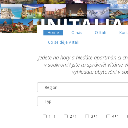
Home
O nás
O Itálii
Kont
Co se děje v Itálii
Jedete na hory a hledáte apartmán či cha
v soukromí? Jste tu správně! Vítáme V
vyhledáte ubytování v sou
1+1
2+1
3+1
4+1