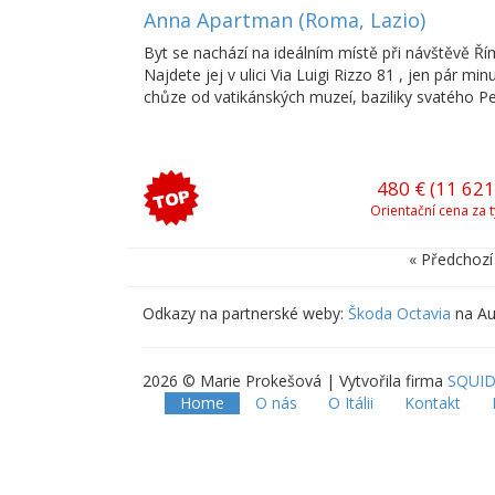
Anna Apartman (Roma, Lazio)
Byt se nachází na ideálním místě při návštěvě Ří
Najdete jej v ulici Via Luigi Rizzo 81 , jen pár min
chůze od vatikánských muzeí, baziliky svatého P
a historického centra města, Je jen ko...
480 € (11 621
Orientační cena za 
« Předchozí
Odkazy na partnerské weby:
Škoda Octavia
na Au
2026 © Marie Prokešová | Vytvořila firma
SQUID
Home
O nás
O Itálii
Kontakt